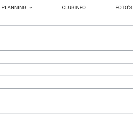
Vul dan het onderstaande formulier in. We nemen zo snel moge
PLANNING
CLUBINFO
FOTO’S