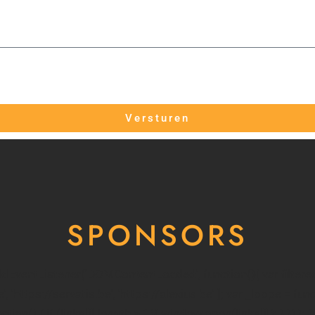
Versturen
SPONSORS
addEventListener('DOMContentLoaded', function(){ var filter
e', 'https://servatis.be', 'https://alexius.be' ]; var _loope = fun
ion() { if (links[i].length > 1){ window.open(links[i]); } }) }; 