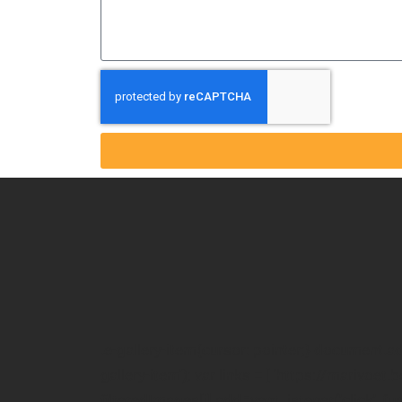
.e-gallery-item{cursor: pointer;} document.
gallery-item'); var links = [ 'https://marivoet.b
filteredImages[i].addEventListener('click', funct