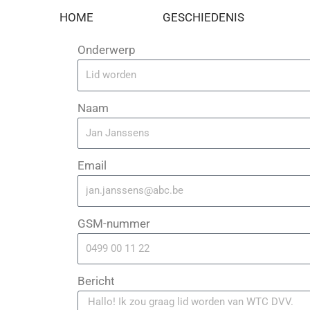
Spring
Wil je lid worden, of heb je andere vragen? 
HOME
GESCHIEDENIS
naar
de
Onderwerp
inhoud
Naam
Email
GSM-nummer
Bericht