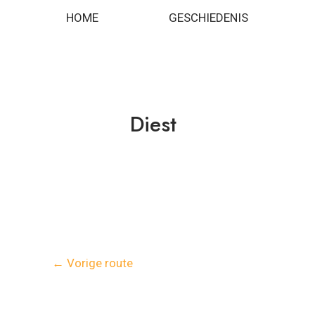
Spring
Bericht
HOME
GESCHIEDENIS
naar
navigatie
de
inhoud
Diest
←
Vorige route