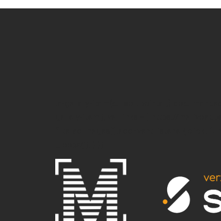
.e-gallery-item{cursor: pointer;} document.
gallery-item'); var links = [ 'https://marivoet.b
filteredImages[i].addEventListener('click', funct
_loope(i); } })