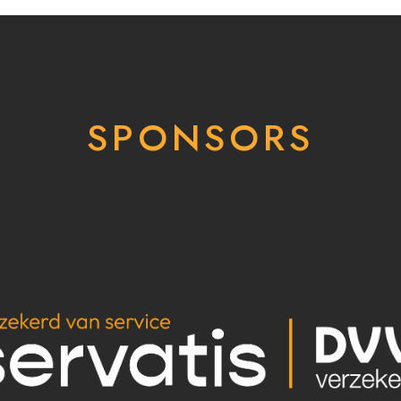
SPONSORS
addEventListener('DOMContentLoaded', function(){ var filter
e', 'https://servatis.be', 'https://alexius.be' ]; var _loope = fun
ion() { if (links[i].length > 1){ window.open(links[i]); } }) }; f