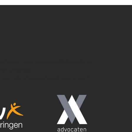
edImages = document.querySelectorAll('.e-
ction _loope(i){
or (var i=0; i<filteredImages.length; i++) {